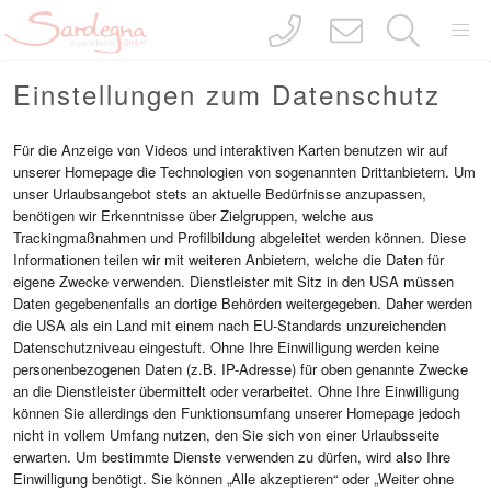
Einstellungen zum Datenschutz
Für die Anzeige von Videos und interaktiven Karten benutzen wir auf
unserer Homepage die Technologien von sogenannten Drittanbietern. Um
unser Urlaubsangebot stets an aktuelle Bedürfnisse anzupassen,
benötigen wir Erkenntnisse über Zielgruppen, welche aus
Trackingmaßnahmen und Profilbildung abgeleitet werden können. Diese
COSTA REI | SÜD-OST SARDINIEN
Informationen teilen wir mit weiteren Anbietern, welche die Daten für
Villetta 7
eigene Zwecke verwenden. Dienstleister mit Sitz in den USA müssen
Daten gegebenenfalls an dortige Behörden weitergegeben. Daher werden
die USA als ein Land mit einem nach EU-Standards unzureichenden
Datenschutzniveau eingestuft. Ohne Ihre Einwilligung werden keine
Vor dem Ferienhaus entspannt es sich herrlich im
personenbezogenen Daten (z.B. IP-Adresse) für oben genannte Zwecke
grünen Garten oder auf der überdachten Terrasse. Der
an die Dienstleister übermittelt oder verarbeitet. Ohne Ihre Einwilligung
tolle Sandstrand Costa Rei ist nur wenige Schritte
können Sie allerdings den Funktionsumfang unserer Homepage jedoch
entfernt. Jetzt buchen!
nicht in vollem Umfang nutzen, den Sie sich von einer Urlaubsseite
erwarten. Um bestimmte Dienste verwenden zu dürfen, wird also Ihre
6 Personen
3 Schlafzimmer
Einwilligung benötigt. Sie können „Alle akzeptieren“ oder „Weiter ohne