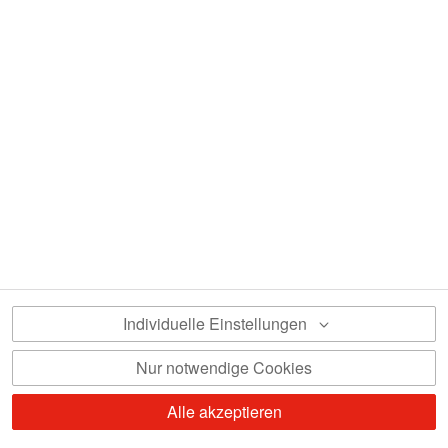
Um die interaktive Karte zu nutzen,
benötigen wir Ihre Einwilligung.
Datenschutz Einstellungen anpassen
Individuelle Einstellungen
Nur notwendige Cookies
Angebot anfordern
Alle akzeptieren