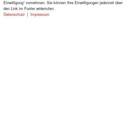
Einwilligung“ vornehmen. Sie können Ihre Einwilligungen jederzeit über
2 Bäder
120m zum Strand
den Link im Footer widerrufen.
ab 200 €
| Tag
Datenschutz
|
Impressum
3 Bewertungen
4.7
zur Karte
Eingangsbereich - vom privaten Parkplatz geht es zum